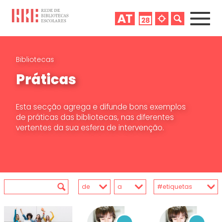
Bibliotecas
Práticas
Esta secção agrega e difunde bons exemplos
de práticas das bibliotecas, nas diferentes
vertentes da sua esfera de intervenção.