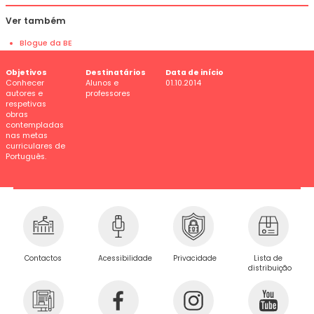
Ver também
Blogue da BE
Objetivos
Destinatários
Data de início
Conhecer
Alunos e
01.10.2014
autores e
professores
respetivas
obras
contempladas
nas metas
curriculares de
Português.
Privacidade
Contactos
Acessibilidade
Lista de
distribuição