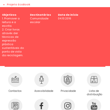
Projeto EcoBook
Objetivos
Destinatários
Data de início
1. Promover a
Comunidade
04.10.2016
leitura e a
escolar
escrita.
2. Criar livros
através der
técnicas de
expressão
plástica
sustentáveis do
ponto de vista
da reciclagem.
Privacidade
Contactos
Acessibilidade
Lista de
distribuição