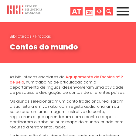
Bibliotecas
>
Práticas
Contos do mundo
As bibliotecas escolares do
Agrupamento de Escolas nº 2
de Beja
, num trabalho de articulação com o
departamento de línguas, desenvolveram uma atividade
de pesquisa e divulgação de contos de diferentes países.
Os alunos selecionaram um conto tradicional, realizaram
a sua leitura em voz alta, com registo áudio, criaram ou
selecionaram uma imagem ilustrativa do conto,
registaram o que aprenderam com o conto e depois
partilharam o trabalho num mapa do mundo, criado com
recurso à ferramenta
Padlet
.
Na introdução à atividade, foi realizada, pela biblioteca