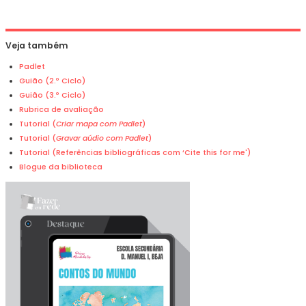
Veja também
Padlet
Guião (2.º Ciclo)
Guião (3.º Ciclo)
Rubrica de avaliação
Tutorial (
Criar mapa com Padlet
)
Tutorial (
Gravar aúdio com Padlet
)
Tutorial (Referências bibliográficas com ‘Cite this for me')
Blogue da biblioteca