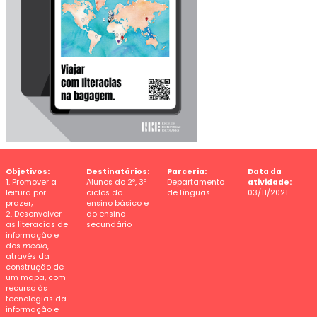
Objetivos:
Destinatários:
Parceria:
Data da
1. Promover a
Alunos do 2º, 3º
Departamento
atividade:
leitura por
ciclos do
de línguas
03/11/2021
prazer;
ensino básico e
2. Desenvolver
do ensino
as literacias de
secundário
informação e
dos
media
,
através da
construção de
um mapa, com
recurso às
tecnologias da
informação e