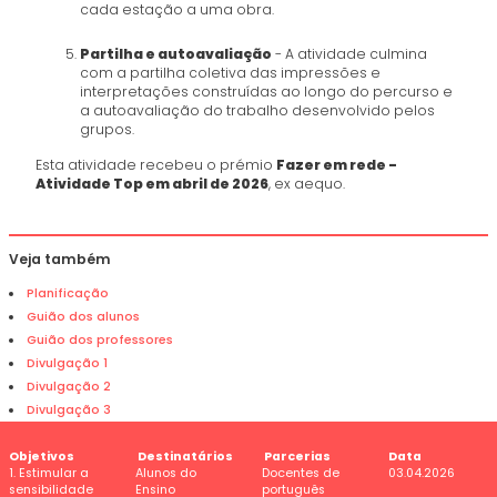
cada estação a uma obra.
Partilha e autoavaliação
- A atividade culmina
com a partilha coletiva das impressões e
interpretações construídas ao longo do percurso e
a autoavaliação do trabalho desenvolvido pelos
grupos.
Esta atividade recebeu o prémio
Fazer em rede -
Atividade Top em abril de 2026
, ex aequo.
Veja também
Planificação
Guião dos alunos
Guião dos professores
Divulgação 1
Divulgação 2
Divulgação 3
Objetivos
Destinatários
Parcerias
Data
1. Estimular a
Alunos do
Docentes de
03.04.2026
sensibilidade
Ensino
português