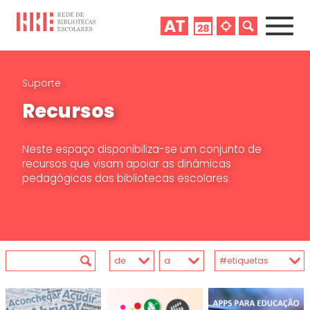
Suporte
Recursos
Neste espaço disponibiliza-se um conjunto de
recursos que visam apoiar as dinâmicas
pedagógicas das bibliotecas escolares.