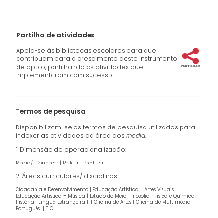
Partilha de atividades
Apela-se às bibliotecas escolares para que
contribuam para o crescimento deste instrumento
de apoio, partilhando as atividades que
implementaram com sucesso.
Termos de pesquisa
Disponibilizam-se os termos de pesquisa utilizados para
indexar as atividades da área dos
media
.
1. Dimensão de operacionalização:
Media/ Conhecer | Refletir | Produzir
2. Áreas curriculares/ disciplinas:
Cidadania e Desenvolvimento | Educação Artística – Artes Visuais |
Educação Artística – Música | Estudo do Meio | Filosofia | Física e Química |
História | Língua Estrangeira II | Oficina de Artes | Oficina de Multimédia |
Português | TIC