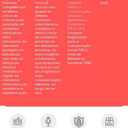
Promover
Ciclo de
Cátedra
2025
competências
oficinas com
UNESCO
de leitura
grupos de
Comunicação,
crítica de
reflexão
Literacia
notícias e de
orientada
Mediática e
avaliação de
sobre literacia
Cidadania
conteúdos
mediática e
(ESCS-IPL)
;
informativos
leitura crítica
Entidade
entre
de conteúdos
Reguladora
utilizadores de
jornalísticos,
para a
diferentes
em bibliotecas
Comunicação
tipologias de
escolares, do
Social (ERC);
bibliotecas,
ensino superior
Rede de
com vista ao
e municipais,
Bibliotecas
reforço da
que se reunirão
Escolares (RBE)
literacia
de acordo com
mediática e
um programa e
digital, da
uma
cidadania
calendarização
informada e da
definidos, ao
resistência à
longo de um
desinformação.
ano.