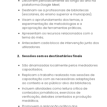
Decorrem periodicamente ao longo do ano na
plataforma
Google Meet
;
Destinam-se a profissionais de bibliotecas
(escolares, do ensino superior e municipais);
Visam o aprofundamento dos temas, a
experimentação de metodologias e a
apropriação de ferramentas práticas;
Apresentam os recursos relacionados com o
tema do mês;
Antecedem cada bloco de intervenção junto dos
utilizadores.
2. Sessões com os destinatários finais
São dinamizadas localmente pelos mediadores
capacitados;
Replicam o trabalho realizado nas sessões de
capacitação com as necessárias adaptações
ao contexto e ao público-alvo da biblioteca;
Incluem atividades como leitura crítica de
conteúdos jornalísticos, exercícios de
verificação, debates orientados e produção
mediática;
Promovem a aplicação prática dos