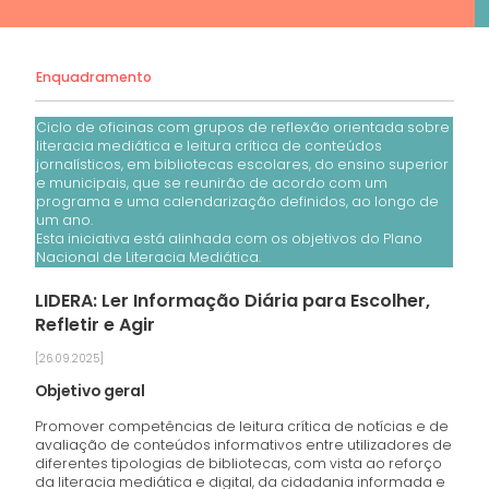
Enquadramento
Ciclo de oficinas com grupos de reflexão orientada sobre
literacia mediática e leitura crítica de conteúdos
jornalísticos, em bibliotecas escolares, do ensino superior
e municipais, que se reunirão de acordo com um
programa e uma calendarização definidos, ao longo de
um ano.
Esta iniciativa está alinhada com os objetivos do Plano
Nacional de Literacia Mediática.
LIDERA: Ler Informação Diária para Escolher,
Refletir e Agir
[26.09.2025]
Objetivo geral
Promover competências de leitura crítica de notícias e de
avaliação de conteúdos informativos entre utilizadores de
diferentes tipologias de bibliotecas, com vista ao reforço
da literacia mediática e digital, da cidadania informada e