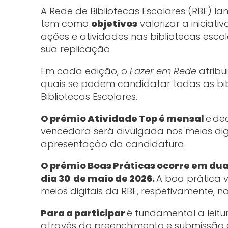
A Rede de Bibliotecas Escolares (RBE) l
tem como
objetivos
valorizar a iniciat
ações e atividades nas bibliotecas escola
sua replicação
Em cada edição, o
Fazer em Rede
atribu
quais se podem candidatar todas as bib
Bibliotecas Escolares.
O prémio Atividade Top é mensal
e
dec
vencedora será divulgada nos meios digi
apresentação da candidatura.
O prémio Boas Práticas ocorre em dua
dia 30 de maio de 2026.
A boa prática 
meios digitais da RBE, respetivamente, no
Para a participar
é fundamental a leit
através do preenchimento e submissão d