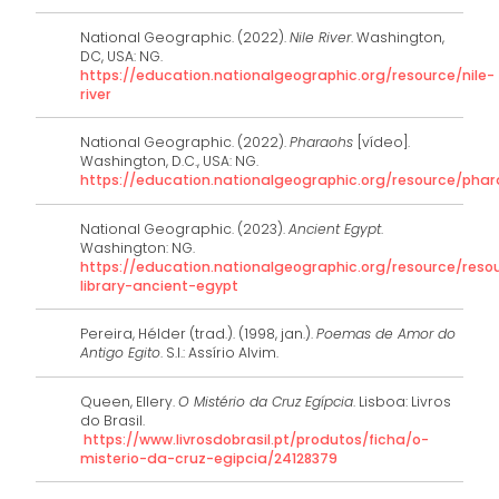
National Geographic. (2022).
Nile River
. Washington,
DC, USA: NG.
https://education.nationalgeographic.org/resource/nile-
river
National Geographic. (2022).
Pharaohs
[vídeo].
Washington, D.C., USA: NG.
https://education.nationalgeographic.org/resource/pha
National Geographic. (2023).
Ancient Egypt
.
Washington: NG.
https://education.nationalgeographic.org/resource/reso
library-ancient-egypt
Pereira, Hélder (trad.). (1998, jan.).
Poemas de Amor do
Antigo Egito
. S.l.: Assírio Alvim.
Queen, Ellery.
O Mistério da Cruz Egípcia
. Lisboa: Livros
do Brasil.
https://www.livrosdobrasil.pt/produtos/ficha/o-
misterio-da-cruz-egipcia/24128379