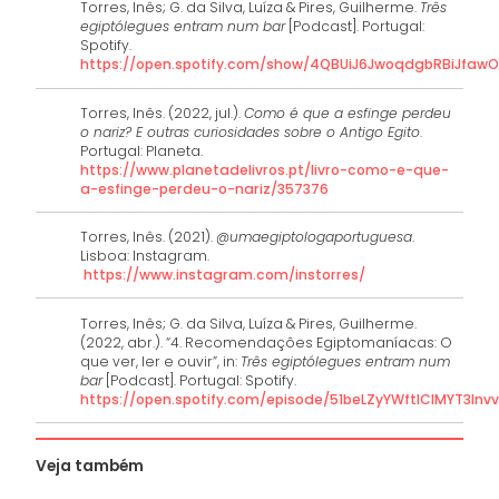
Torres, Inês; G. da Silva, Luíza & Pires, Guilherme.
Três
egiptólegues entram num bar
[Podcast]. Portugal:
Spotify.
https://open.spotify.com/show/4QBUiJ6JwoqdgbRBiJfaw
Torres, Inês. (2022, jul.).
Como é que a esfinge perdeu
o nariz? E outras curiosidades sobre o Antigo Egito
.
Portugal: Planeta.
https://www.planetadelivros.pt/livro-como-e-que-
a-esfinge-perdeu-o-nariz/357376
Torres, Inês. (2021).
@umaegiptologaportuguesa
.
Lisboa: Instagram.
https://www.instagram.com/instorres/
Torres, Inês; G. da Silva, Luíza & Pires, Guilherme.
(2022, abr.). “4. Recomendações Egiptomaníacas: O
que ver, ler e ouvir”, in:
Três egiptólegues entram num
bar
[Podcast]. Portugal: Spotify.
https://open.spotify.com/episode/51beLZyYWftlClMYT3Inv
Veja também