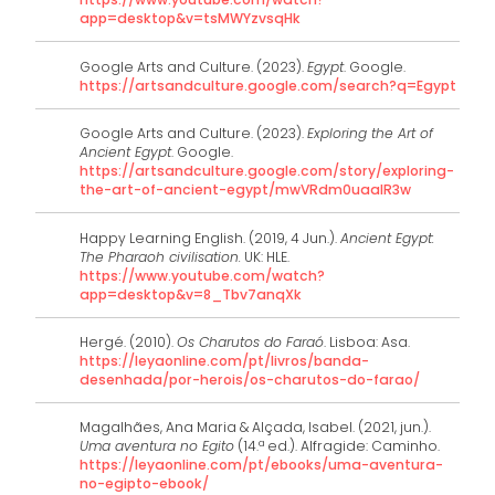
app=desktop&v=tsMWYzvsqHk
Google Arts and Culture. (2023).
Egypt
. Google.
https://artsandculture.google.com/search?q=Egypt
Google Arts and Culture. (2023).
Exploring the Art of
Ancient Egypt
. Google.
https://artsandculture.google.com/story/exploring-
the-art-of-ancient-egypt/mwVRdm0uaaIR3w
Happy Learning English. (2019, 4 Jun.).
Ancient Egypt:
The Pharaoh civilisation.
UK: HLE.
https://www.youtube.com/watch?
app=desktop&v=8_Tbv7anqXk
Hergé. (2010).
Os Charutos do Faraó
. Lisboa: Asa.
https://leyaonline.com/pt/livros/banda-
desenhada/por-herois/os-charutos-do-farao/
Magalhães, Ana Maria & Alçada, Isabel. (2021, jun.).
Uma aventura no Egito
(14.ª ed.). Alfragide: Caminho.
https://leyaonline.com/pt/ebooks/uma-aventura-
no-egipto-ebook/