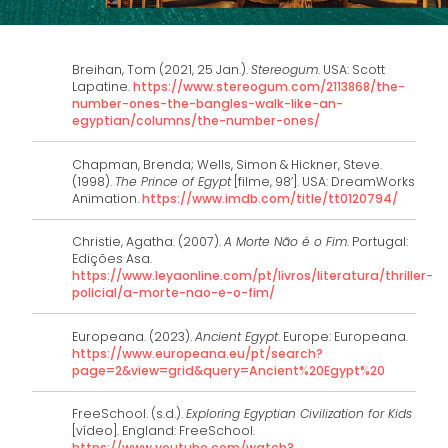
Breihan, Tom (2021, 25 Jan.).
Stereogum
. USA: Scott
Lapatine.
https://www.stereogum.com/2113868/the-
number-ones-the-bangles-walk-like-an-
egyptian/columns/the-number-ones/
Chapman, Brenda; Wells, Simon & Hickner, Steve.
(1998).
The Prince of Egypt
[filme, 98’]. USA: DreamWorks
Animation.
https://www.imdb.com/title/tt0120794/
Christie, Agatha. (2007).
A Morte Não é o Fim
. Portugal:
Edições Asa.
https://www.leyaonline.com/pt/livros/literatura/thriller-
policial/a-morte-nao-e-o-fim/
Europeana. (2023).
Ancient Egypt
. Europe: Europeana.
https://www.europeana.eu/pt/search?
page=2&view=grid&query=Ancient%20Egypt%20
FreeSchool. (s.d.).
Exploring Egyptian Civilization for Kids
[vídeo]. England: FreeSchool.
https://www.youtube.com/watch?