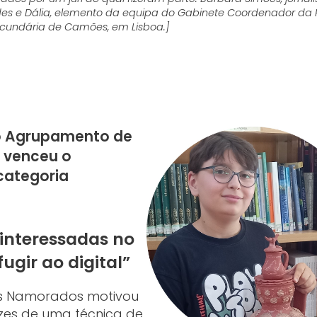
es e Dália, elemento da equipa do Gabinete Coordenador da R
 Secundária de Camões, em Lisboa.]
do Agrupamento de
, venceu o
categoria
 interessadas no
ugir ao digital”
os Namorados motivou
ízes de uma técnica de