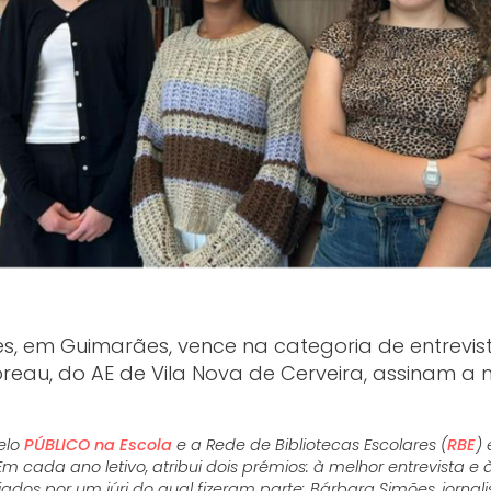
es, em Guimarães, vence na categoria de entrevist
Moreau, do AE de Vila Nova de Cerveira, assinam a 
elo
PÚBLICO na Escola
e a Rede de Bibliotecas Escolares (
RBE
) 
Em cada ano letivo, atribui dois prémios: à melhor entrevista e
dos por um júri do qual fizeram parte: Bárbara Simões, jornali