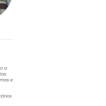
co a
tas.
emas e
cários