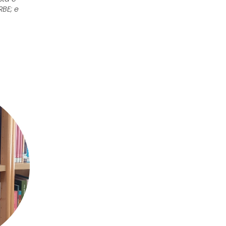
BE; e