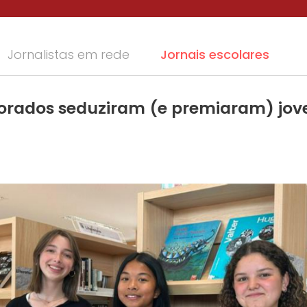
Jornalistas em rede
Jornais escolares
orados seduziram (e premiaram) jov