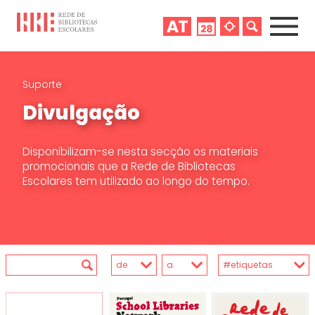
Suporte
Divulgação
Disponibilizam-se nesta secção os materiais
promocionais que a Rede de Bibliotecas
Escolares tem utilizado ao longo do tempo.