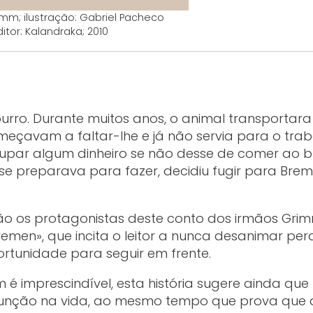
imm; ilustração: Gabriel Pacheco
itor: Kalandraka; 2010
ro. Durante muitos anos, o animal transportara
eçavam a faltar-lhe e já não servia para o trab
par algum dinheiro se não desse de comer ao bu
se preparava para fazer, decidiu fugir para Bre
ão os protagonistas deste conto dos irmãos Grim
men», que incita o leitor a nunca desanimar per
ortunidade para seguir em frente.
é imprescindível, esta história sugere ainda que
nção na vida, ao mesmo tempo que prova que 