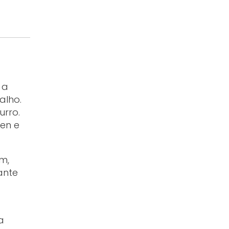
 a
alho.
rro.
men e
m,
ante
a