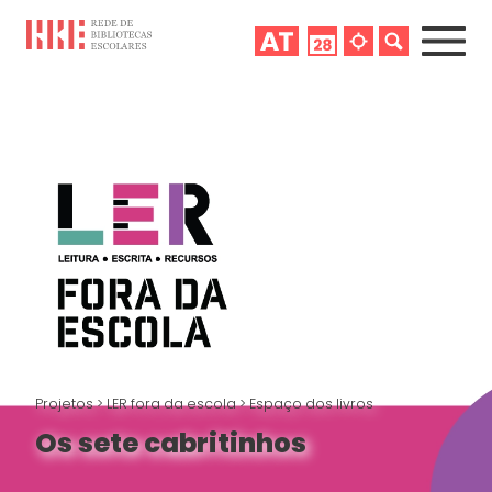
Projetos
>
LER fora da escola
>
Espaço dos livros
Os sete cabritinhos