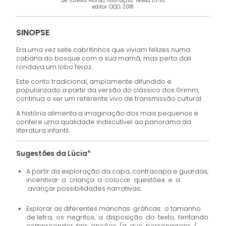
de Tareixa Alonso; ilustração: Teresa Lima
editor: OQO; 2018
SINOPSE
Era uma vez sete cabritinhos que viviam felizes numa
cabana do bosque com a sua mamã; mas perto dali
rondava um lobo feroz…
Este conto tradicional, amplamente difundido e
popularizado a partir da versão do clássico dos Grimm,
continua a ser um referente vivo de transmissão cultural.
A história alimenta a imaginação dos mais pequenos e
confere uma qualidade indiscutível ao panorama da
literatura infantil.
Sugestões da Lúcia*
A partir da exploração da capa, contracapa e guardas,
incentivar a criança a colocar questões e a
avançar possibilidades narrativas;
Explorar as diferentes manchas gráficas: o tamanho
de letra, os negritos, a disposição do texto, tentando
compreender tais opções (a que personagens /