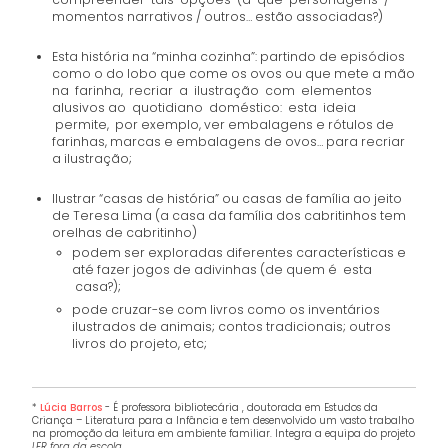
momentos narrativos / outros… estão associadas?)
Esta história na “minha cozinha”: partindo de episódios
como o do lobo que come os ovos ou que mete a mão
na farinha, recriar a ilustração com elementos
alusivos ao quotidiano doméstico: esta ideia
permite, por exemplo, ver embalagens e rótulos de
farinhas, marcas e embalagens de ovos… para recriar
a ilustração;
Ilustrar “casas de história” ou casas de família ao jeito
de Teresa Lima (a casa da família dos cabritinhos tem
orelhas de cabritinho)
podem ser exploradas diferentes características e
até fazer jogos de adivinhas (de quem é esta
casa?);
pode cruzar-se com livros como os inventários
ilustrados de animais; contos tradicionais; outros
livros do projeto, etc;
*
Lúcia Barros
- É professora bibliotecária , doutorada em Estudos da
Criança – Literatura para a Infância e tem desenvolvido um vasto trabalho
na promoção da leitura em ambiente familiar. Integra a equipa do projeto
LER fora da escola
.