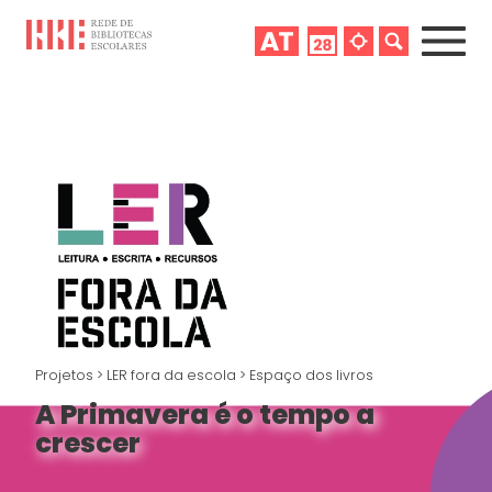
Projetos
>
LER fora da escola
>
Espaço dos livros
A Primavera é o tempo a
crescer