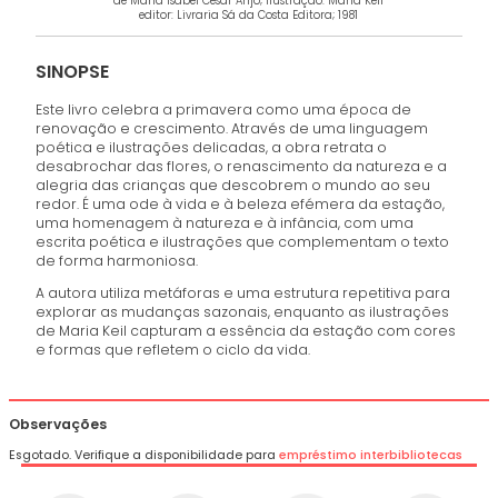
de Maria Isabel César Anjo; ilustração: Maria Keil
editor: Livraria Sá da Costa Editora; 1981
SINOPSE
Este livro celebra a primavera como uma época de
renovação e crescimento. Através de uma linguagem
poética e ilustrações delicadas, a obra retrata o
desabrochar das flores, o renascimento da natureza e a
alegria das crianças que descobrem o mundo ao seu
redor. É uma ode à vida e à beleza efémera da estação,
uma homenagem à natureza e à infância, com uma
escrita poética e ilustrações que complementam o texto
de forma harmoniosa.
A autora utiliza metáforas e uma estrutura repetitiva para
explorar as mudanças sazonais, enquanto as ilustrações
de Maria Keil capturam a essência da estação com cores
e formas que refletem o ciclo da vida.
Observações
Esgotado. Verifique a disponibilidade para
empréstimo interbibliotecas