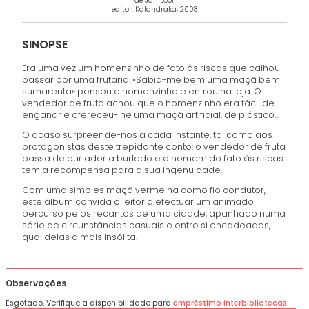
de Jan Loof
editor: Kalandraka; 2008
SINOPSE
Era uma vez um homenzinho de fato às riscas que calhou
passar por uma frutaria. «Sabia-me bem uma maçã bem
sumarenta» pensou o homenzinho e entrou na loja. O
vendedor de fruta achou que o homenzinho era fácil de
enganar e ofereceu-lhe uma maçã artificial, de plástico...
O acaso surpreende-nos a cada instante, tal como aos
protagonistas deste trepidante conto: o vendedor de fruta
passa de burlador a burlado e o homem do fato às riscas
tem a recompensa para a sua ingenuidade.
Com uma simples maçã vermelha como fio condutor,
este álbum convida o leitor a efectuar um animado
percurso pelos recantos de uma cidade, apanhado numa
série de circunstâncias casuais e entre si encadeadas,
qual delas a mais insólita.
Observações
Esgotado. Verifique a disponibilidade para
empréstimo interbibliotecas