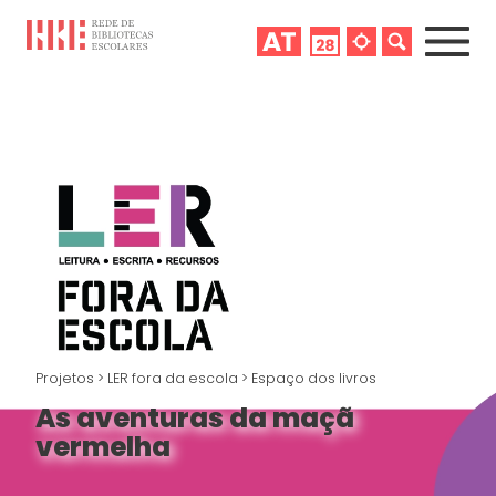
Projetos
>
LER fora da escola
>
Espaço dos livros
As aventuras da maçã
vermelha