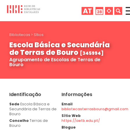
Bibliotecas
>
Sítios
Escola Básica e Secundária
de Terras de Bouro
[345994]
Agrupamento de Escolas de Terras de
Bouro
Identificação
Informações
Sede
Escola Básica e
Email
Secundária de Terras de
bibliotecasterrasbouro@gmail.com
Bouro
Sítio Web
Concelho
Terras de
https://aetb.edu.pt/
Bouro
Blogue