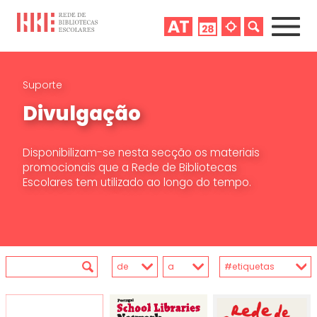
Suporte
Divulgação
Disponibilizam-se nesta secção os materiais
promocionais que a Rede de Bibliotecas
Escolares tem utilizado ao longo do tempo.