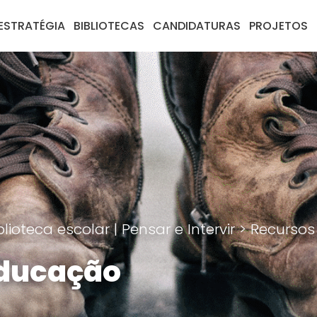
ESTRATÉGIA
BIBLIOTECAS
CANDIDATURAS
PROJETOS
lioteca escolar | Pensar e Intervir
>
Recursos
educação