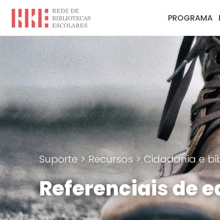
PROGRAMA
Suporte
>
Recursos
>
Cidadania e bib
Referenciais de 