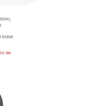
ário,
,
na base
ro de