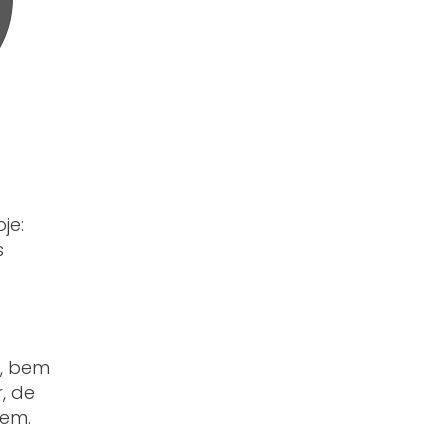
je:
s
o, bem
, de
rem.