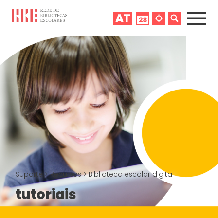
Suporte
>
Recursos
>
Biblioteca escolar digital
tutoriais