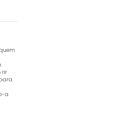
a quem
m
rir
 para
do-a