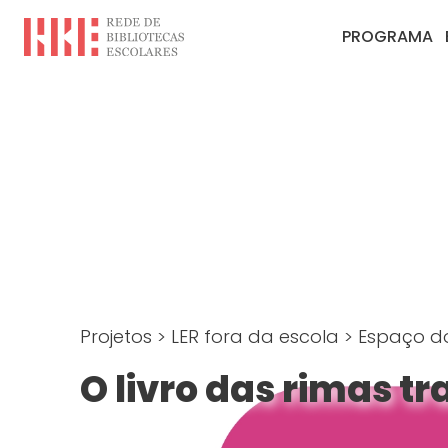
PROGRAMA
Projetos
>
LER fora da escola
>
Espaço do
O livro das rimas t