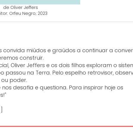
de Oliver Jeffers
itor: Orfeu Negro; 2023
s convida miúdos e graúdos a continuar a conve
remos construir.
 Oliver Jeffers e os dois filhos exploram o sist
o passou na Terra. Pelo espelho retrovisor, obse
a ou poder.
os desafia e questiona. Para inspirar hoje os
s!"
]