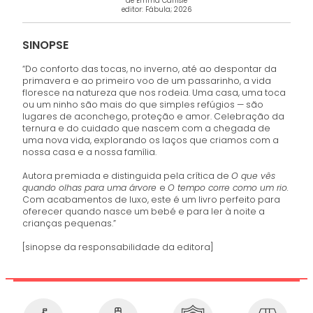
de Emma Carlisle
editor: Fábula; 2026
SINOPSE
“Do conforto das tocas, no inverno, até ao despontar da
primavera e ao primeiro voo de um passarinho, a vida
floresce na natureza que nos rodeia. Uma casa, uma toca
ou um ninho são mais do que simples refúgios — são
lugares de aconchego, proteção e amor. Celebração da
ternura e do cuidado que nascem com a chegada de
uma nova vida, explorando os laços que criamos com a
nossa casa e a nossa família.
Autora premiada e distinguida pela crítica de
O que vês
quando olhas para uma árvore
e
O tempo corre como um rio.
Com acabamentos de luxo, este é um livro perfeito para
oferecer quando nasce um bebé e para ler à noite a
crianças pequenas.”
[sinopse da responsabilidade da editora]