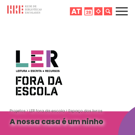
Projetos
>
LER fora da escola
>
Espaço dos livros
A nossa casa é um ninho