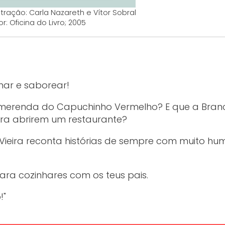
lustração: Carla Nazareth e Vítor Sobral
or: Oficina do Livro; 2005
nhar e saborear!
 merenda do Capuchinho Vermelho? E que a Bran
ra abrirem um restaurante?
e Vieira reconta histórias de sempre com muito humo
para cozinhares com os teus pais.
!"