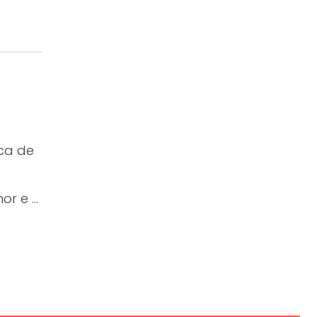
ca de
r e ...