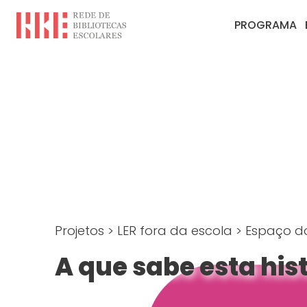
PROGRAMA
Projetos
>
LER fora da escola
>
Espaço do
A que sabe esta his