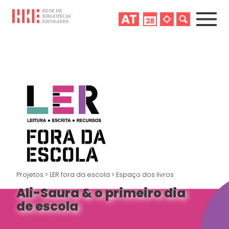
Projetos
>
LER fora da escola
>
Espaço dos livros
Ali-Saura & o primeiro dia
de escola