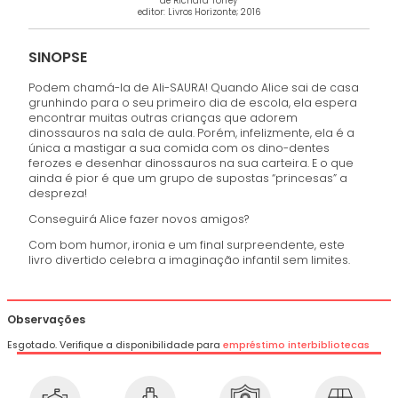
de Richard Torrey
editor: Livros Horizonte; 2016
SINOPSE
Podem chamá-la de Ali-SAURA! Quando Alice sai de casa
grunhindo para o seu primeiro dia de escola, ela espera
encontrar muitas outras crianças que adorem
dinossauros na sala de aula. Porém, infelizmente, ela é a
única a mastigar a sua comida com os dino-dentes
ferozes e desenhar dinossauros na sua carteira. E o que
ainda é pior é que um grupo de supostas “princesas” a
despreza!
Conseguirá Alice fazer novos amigos?
Com bom humor, ironia e um final surpreendente, este
livro divertido celebra a imaginação infantil sem limites.
Observações
Esgotado. Verifique a disponibilidade para
empréstimo interbibliotecas