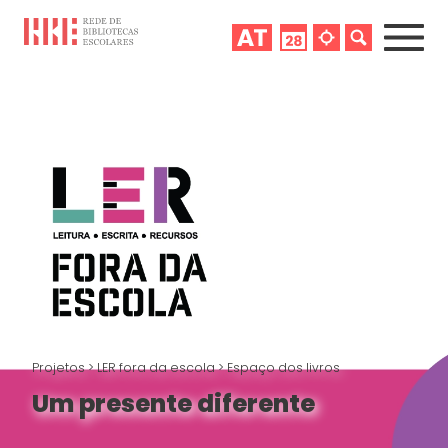
Projetos
>
LER fora da escola
>
Espaço dos livros
Um presente diferente