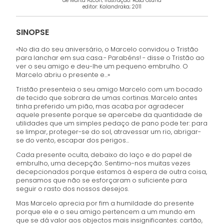
de Marta Azcon; ilustração: Rosa Osuna
editor: Kalandraka; 2011
SINOPSE
«No dia do seu aniversário, o Marcelo convidou o Tristão
para lanchar em sua casa.- Parabéns! - disse o Tristão ao
ver o seu amigo e deu-lhe um pequeno embrulho. O
Marcelo abriu o presente e...»
Tristão presenteia o seu amigo Marcelo com um bocado
de tecido que sobrara de umas cortinas. Marcelo antes
tinha preferido um pião, mas acaba por agradecer
aquele presente porque se apercebe da quantidade de
utilidades que um simples pedaço de pano pode ter: para
se limpar, proteger-se do sol, atravessar um rio, abrigar-
se do vento, escapar dos perigos...
Cada presente oculta, debaixo do laço e do papel de
embrulho, uma decepção. Sentimo-nos muitas vezes
decepcionados porque estamos à espera de outra coisa,
pensamos que não se esforçaram o suficiente para
seguir o rasto dos nossos desejos.
Mas Marcelo aprecia por fim a humildade do presente
porque ele e o seu amigo pertencem a um mundo em
que se dá valor aos objectos mais insignificantes: cartão,