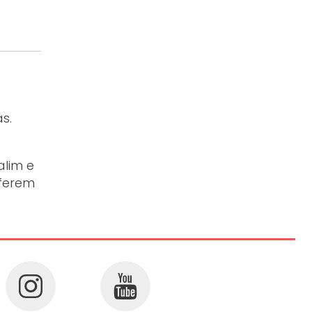
s.
alim e
nferem