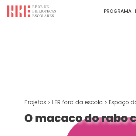
PROGRAMA
Projetos
>
LER fora da escola
>
Espaço do
O macaco do rabo 