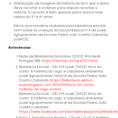
Distribuição de imagens da história do livro que o aluno
deve recortar e ordenar, para depois recontar a
história. O reconto é feito apenas pelos alunos mais
velhos do 3.º e 4.º anos.
Esta é uma iniciativa realizada pela biblioteca escolar
com todas as crianças da Escola Básica n.º 4 de Loulé,
Agrupamento de Escolas Padre João Coelho Cabanita,
Loulé [2].
Referências
Rede de Bibliotecas Escolares. (2022). Wordwall.
Portugal: RBE.
https://rbe.mec.pt/np4/1371.html
Biblioteca Escolar - E.B.1 nº4 Loulé. (2022). Hora do
conto: ‘A Fadinha do Lago’ e cidadania ambiental.
Loulé: Agrupamento Vertical de Escolas Padre João
Coelho Cabanita.
https://biblioteca-eb1n4-
loule.blogspot.com/2022/03/hora-do-conto-
fadinha-do-lago-e.html
Biblioteca Escolar - E.B.1 nº4 Loulé. (2022). Hora do
conto: ‘A Fadinha do Lago’ e cidadania ambiental.
Loulé: Agrupamento Vertical de Escolas Padre João
Coelho Cabanita.
https://www.facebook.com/ben4deloule/posts/pfbid0L
Faria, T. (escritora) & Moreno, J. (Ilustr.). (s.d.).
A Fadinha