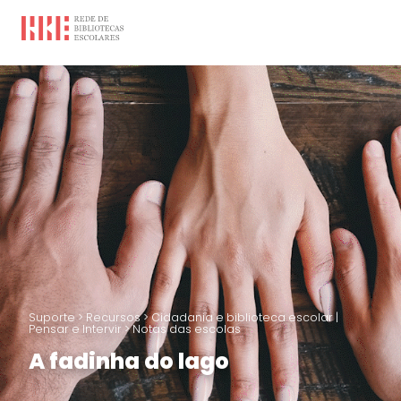
Suporte
>
Recursos
>
Cidadania e biblioteca escolar |
Pensar e Intervir
>
Notas das escolas
A fadinha do lago