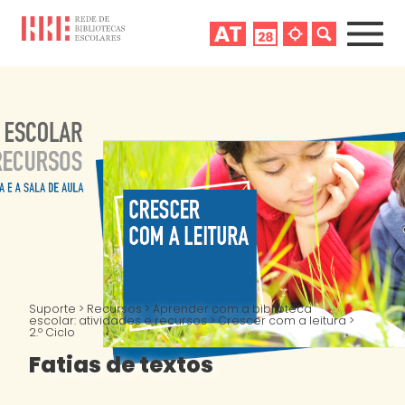
Suporte
>
Recursos
>
Aprender com a biblioteca
escolar: atividades e recursos
>
Crescer com a leitura
>
2.º Ciclo
Fatias de textos