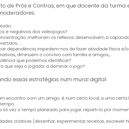
ito de Prós e Contras, em que docente da turma 
 moderadores.
ussão:
vos e negativos dos videojogos?
oncentração, melhoram os reflexos, desenvolvem a capacid
vertidos, …
ar dependência, impedem-nos de fazer atividade física e/
riativas, diminuem o convívio com família e amigos,…
ndência que podemos identificar?
ra que seja o jogador a dominar o jogo?
ando essas estratégias num mural digital:
um encontro com um amigo: é num certo local, a uma certa 
 tempo.
a só vez o tempo planeado para jogar, reparti-lo por mome
idades criativas (desenhar, experimentar receitas, escrever hi