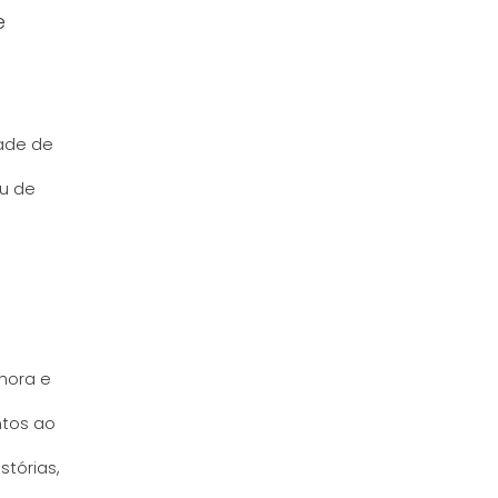
e
ade de
ou de
hora e
ntos ao
stórias,