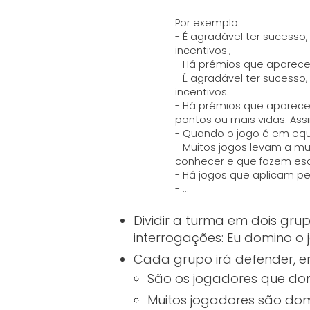
Por exemplo:
- É agradável ter sucesso
incentivos.;
- Há prémios que aparec
- É agradável ter sucesso
incentivos.
- Há prémios que aparec
pontos ou mais vidas. Ass
- Quando o jogo é em equ
- Muitos jogos levam a mu
conhecer e que fazem esq
- Há jogos que aplicam pe
- …
Dividir a turma em dois gr
interrogações: Eu domino o
Cada grupo irá defender, em
São os jogadores que do
Muitos jogadores são dom