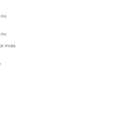
 ou
 ou
ar mais
e