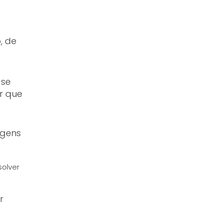
, de
 se
r que
agens
olver
r