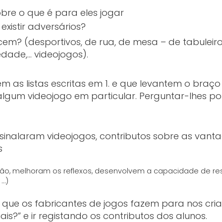
bre o que é para eles jogar
xistir adversários?
em? (desportivos, de rua, de mesa – de tabuleiro
edade,… videojogos).
m as listas escritas em 1. e que levantem o braço
algum videojogo em particular. Perguntar-lhes po
sinalaram videojogos, contributos sobre as vant
s
o, melhoram os reflexos, desenvolvem a capacidade de res
 …)
 que os fabricantes de jogos fazem para nos cria
s?” e ir registando os contributos dos alunos.