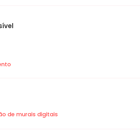
sível
ento
o de murais digitais