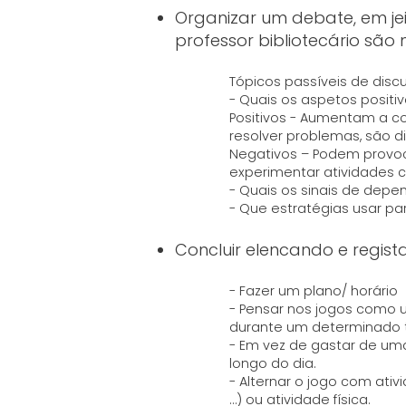
Organizar um debate, em je
professor bibliotecário são
Tópicos passíveis de disc
- Quais os aspetos positi
Positivos - Aumentam a c
resolver problemas, são di
Negativos – Podem provoc
experimentar atividades c
- Quais os sinais de depe
- Que estratégias usar pa
Concluir elencando e regist
- Fazer um plano/ horário
- Pensar nos jogos como 
durante um determinado
- Em vez de gastar de um
longo do dia.
- Alternar o jogo com ativ
…) ou atividade física.