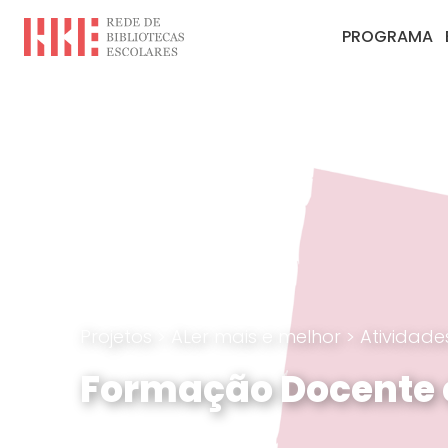
PROGRAMA
Projetos
>
ALer mais e melhor
>
Atividad
Formação Docente 