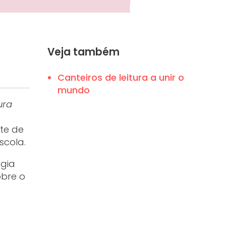
Veja também
Canteiros de leitura a unir o
mundo
ura
nte de
scola.
ogia
obre o