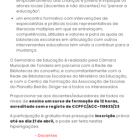
empoderamento das crianças e jovens e implique os
atores locais (docentes e não docentes) no “pensar a
educação”;
um encontro formativo com intervenções de
especialistas e práticas locais representativas de
literacias múltiplas em que se entrelaçam,
competências, atitudes e valores e para as quais as
bibliotecas escolares em articulação com outros
intervenientes educativos tem vindo a contribuir para a
mudança.
O Seminário de Educação é realizado pela Câmara
Municipal de Tondela em parceria com a Rede de
Bibliotecas do concelho, e concomitantemente com a
Rede de Bibliotecas Escolares do Ministério da Educação,
e com o Centro de Formação da Associação de Escolas
do Planalto Beirão. Dirige-se a todos os interessados.
Proporciona-se aos docentes/educadores de todos os
níveis de
ensino um curso de formação de 12 horas,
acreditado com o registo de CCPFC/ACC-119633/23
.
A participação é gratuita mas pressupõe
inscrição
prévia
até ao dia 21 de abril,
e pode ser feita nestas
hiperligações:
-
Docentes