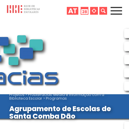
Projetos
>
ProLiteracias: Media e Informação com a
Biblioteca Escolar
>
Programas
Agrupamento de Escolas de
Santa Comba Dão