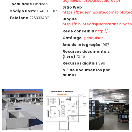
aejm@bibliotecasescolares.pt
Localidade
Chaves
Sítio Web
Código Postal
5400 - 017
https://beaejm.wixsite.com/bibliote
Telefone
276333482
Blogue
http://bibliotecasjuliomartins.blogsp
Rede concelhia
http://-
Catálogo
pesquisar
Ano de integração
1997
Recursos documentais
(livro)
7245
Recursos digitais
399
N.º de documentos por
aluno
8