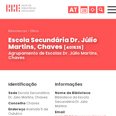
Bibliotecas
>
Sítios
Escola Secundária Dr. Júlio
Martins, Chaves
[401535]
Agrupamento de Escolas Dr. Júlio Martins,
Chaves
Identificação
Informações
Sede
Escola Secundária
Nome da Biblioteca
Dr. Júlio Martins, Chaves
Biblioteca da Escola
Secundária Dr. Júlio
Concelho
Chaves
Martins
Endereço
Avenida 5 de
Email
Outubro