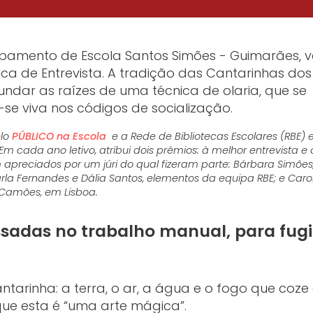
rupamento de Escola Santos Simões - Guimarães, 
ica de Entrevista. A tradição das Cantarinhas dos
dar as raízes de uma técnica de olaria, que se
se viva nos códigos de socialização.
elo
PÚBLICO na Escola
e a Rede de Bibliotecas Escolares (RBE) 
Em cada ano letivo, atribui dois prémios: à melhor entrevista e 
apreciados por um júri do qual fizeram parte: Bárbara Simões
rla Fernandes e Dália Santos, elementos da equipa RBE; e Caro
e Camões, em Lisboa.
ssadas no trabalho manual, para fugi
arinha: a terra, o ar, a água e o fogo que coze
 que esta é “uma arte mágica”.