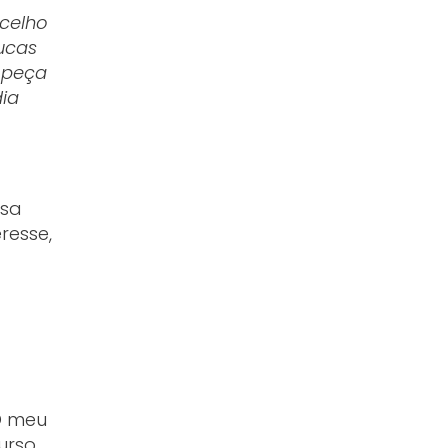
ncelho
ucas
 peça
dia
usa
resse,
O meu
urso