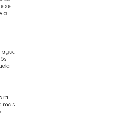
e se
e a
a água
pôs
uela
para
s mais
o