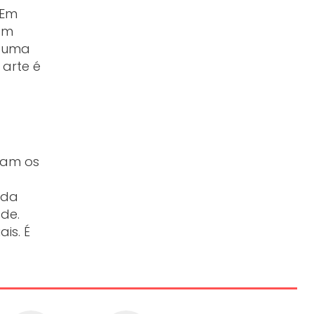
 Em
em
é uma
 arte é
vam os
ada
ade.
is. É