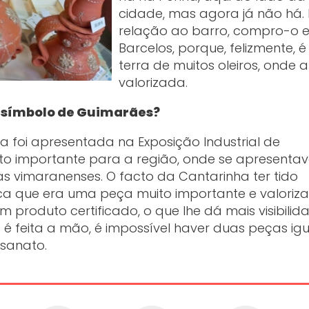
cidade, mas agora já não há.
relação ao barro, compro-o 
Barcelos, porque, felizmente, 
terra de muitos oleiros, onde a
valorizada.
 símbolo de Guimarães?
ça foi apresentada na Exposição Industrial de
to importante para a região, onde se apresenta
as vimaranenses. O facto da Cantarinha ter tido
fica que era uma peça muito importante e valoriz
 produto certificado, o que lhe dá mais visibilid
 feita a mão, é impossível haver duas peças igua
esanato.