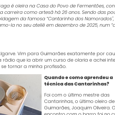
raga é oleira na Casa do Povo de Fermentões, co
ua carreira como artesã há 26 anos. Sendo das po
moldagem da famosa “Cantarinha dos Namorados",
támo-la no seu ateliê em dezembro de 2025, num “
 Algarve. Vim para Guimarães exatamente por ca
rádio que ia abrir um curso de olaria e achei inte
se tornar a minha profissão.
Quando e como aprendeu a
técnica das Cantarinhas?
Foi com o último mestre das
Cantarinhas, o último oleiro de
Guimarães, Joaquim Oliveira. 
encontro com o barro foi no c