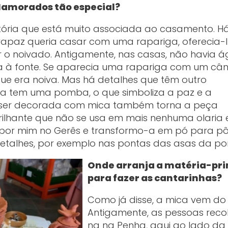
Namorados tão especial?
tória que está muito associada ao casamento. 
rapaz queria casar com uma rapariga, oferecia-
r o noivado. Antigamente, nas casas, não havia 
a à fonte. Se aparecia uma rapariga com um câ
 que era noiva. Mas há detalhes que têm outro
pa tem uma pomba, o que simboliza a paz e a
e ser decorada com mica também torna a peça
brilhante que não se usa em mais nenhuma olaria
a por mim no Gerês e transformo-a em pó para pô
etalhes, por exemplo nas pontas das asas da p
Onde arranja a matéria-pr
para fazer as cantarinhas?
Como já disse, a mica vem do 
Antigamente, as pessoas reco
na na Penha, aqui ao lado da