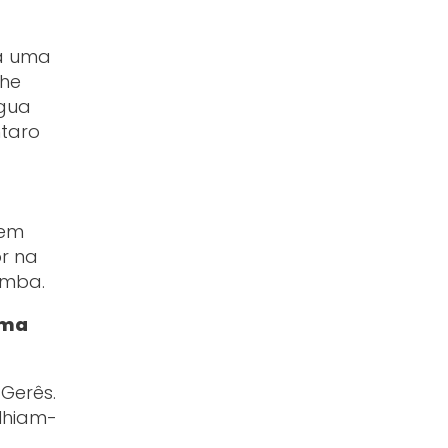
Há uma
lhe
água
ntaro
 em
r na
omba.
ima
Gerês.
lhiam-