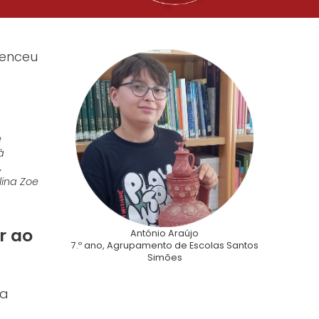
venceu
e
à
,
lina Zoe
r ao
António Araújo
7.º ano, Agrupamento de Escolas Santos
Simões
 a