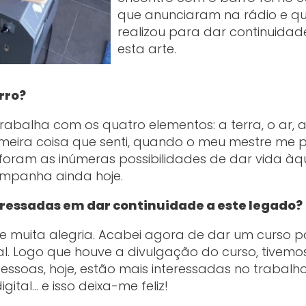
que anunciaram na rádio e qu
realizou para dar continuidad
esta arte.
rro?
rabalha com os quatro elementos: a terra, o ar, 
imeira coisa que senti, quando o meu mestre me 
foram as inúmeras possibilidades de dar vida àq
ompanha ainda hoje.
eressadas em dar continuidade a este legado?
o e muita alegria. Acabei agora de dar um curso 
onal. Logo que houve a divulgação do curso, tivemo
pessoas, hoje, estão mais interessadas no trabalh
igital… e isso deixa-me feliz!