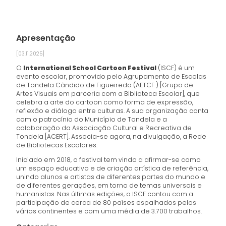
Apresentação
[03.11.2025]
O
International School Cartoon Festival
(ISCF) é um
evento escolar, promovido pelo Agrupamento de Escolas
de Tondela Cândido de Figueiredo (AETCF ) [Grupo de
Artes Visuais em parceria com a Biblioteca Escolar], que
celebra a arte do cartoon como forma de expressão,
reflexão e diálogo entre culturas. A sua organização conta
com o patrocínio do Município de Tondela e a
colaboração da Associação Cultural e Recreativa de
Tondela [ACERT]. Associa-se agora, na divulgação, a Rede
de Bibliotecas Escolares.
Iniciado em 2018, o festival tem vindo a afirmar-se como
um espaço educativo e de criação artística de referência,
unindo alunos e artistas de diferentes partes do mundo e
de diferentes gerações, em torno de temas universais e
humanistas. Nas últimas edições, o ISCF contou com a
participação de cerca de 80 países espalhados pelos
vários continentes e com uma média de 3.700 trabalhos.