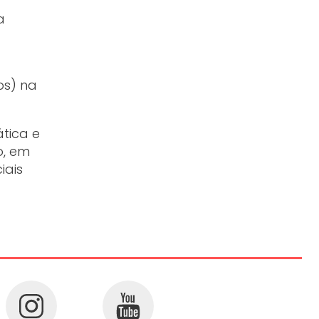
a
os) na
tica e
o, em
iais