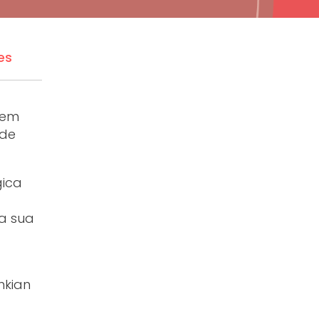
es
 em
 de
gica
a sua
enkian