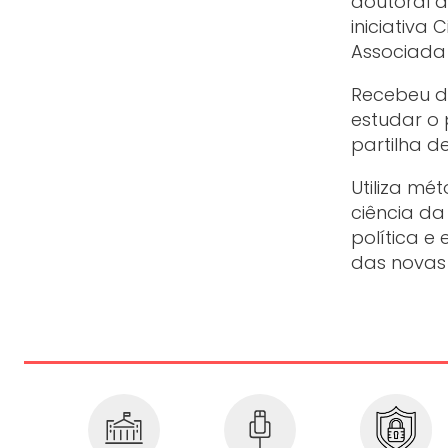
doutoral d
iniciativa 
Associada 
Recebeu d
estudar o
partilha d
Utiliza mé
ciência d
política e
das novas 