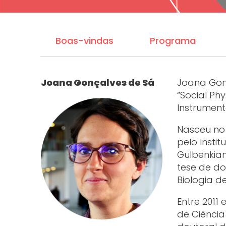
Boas-vindas
Programa
Joana Gonçalves de Sá
Joana Gon
“Social Ph
Instrument
Nasceu no 
pelo Insti
Gulbenkia
tese de do
Biologia d
Entre 2011 
de Ciênci