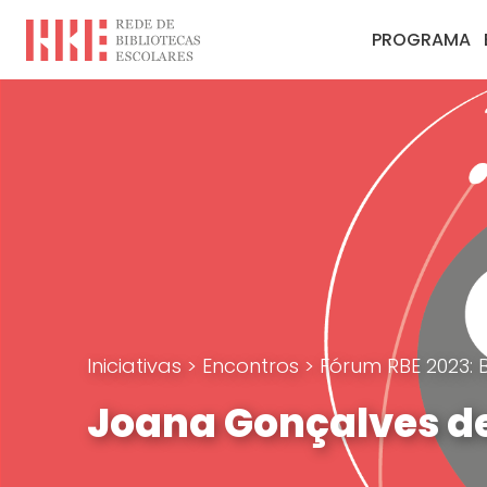
PROGRAMA
Iniciativas
>
Encontros
>
Fórum RBE 2023: 
Joana Gonçalves d