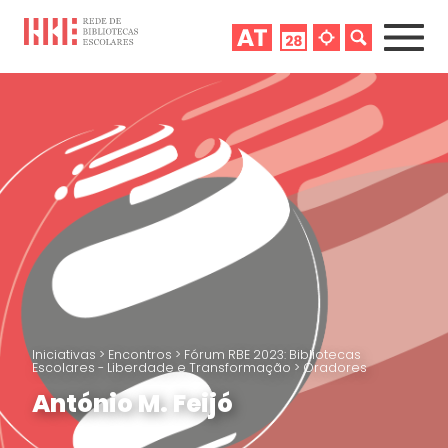
Iniciativas
>
Encontros
>
Fórum RBE 2023: Bibliotecas
Escolares - Liberdade e Transformação
>
Oradores
António M. Feijó