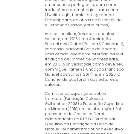
americana e portuguesa, bem como
traduções e dramaturgias para cena
(Twelfth Night, Hamlet e King Lear de
Shakespeare; de obras de Oscar Wilde
e Fernando Pessoa, entre outros).
As suas publicações mais recentes
incluem, em 2015, Uma Admiração
Pastoril pelo Diabo (Pessoa & Pascoaes),
Imprensa-Nacional Casa da Moeda;
uma versão levemente alterada da sua
tradução de Hamlet, de Shakespeare,
em 2016; A Universidade como deve ser,
com Miguel Tamen (Fundação Francisco
Manuel dos Santos, 2017); e, em 2020, O
Cânone, de que foi um dos editores e
autores.
Comissariou exposições sobre
literatura (Fundação Calouste
Gulbenkian, 2008) e Fundação Cupertino
de Miranda (2018, em colaboração). Foi
presidente do Conselho Geral
Independente da RTP. Foi Diretor Não-
Executivo da Fundação da Casa de
Mateus. Foi administrador não executivo