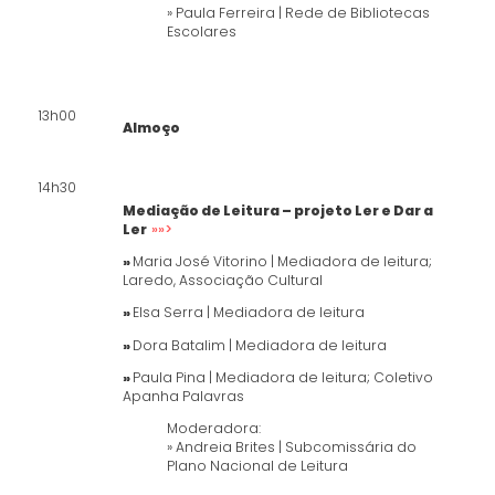
» Paula Ferreira | Rede de Bibliotecas
Escolares
13h00
Almoço
14h30
Mediação de Leitura – projeto Ler e Dar a
Ler
»»>
»
Maria José Vitorino | Mediadora de leitura;
Laredo, Associação Cultural
»
Elsa Serra | Mediadora de leitura
»
Dora Batalim | Mediadora de leitura
»
Paula Pina | Mediadora de leitura; Coletivo
Apanha Palavras
Moderadora:
» Andreia Brites | Subcomissária do
Plano Nacional de Leitura