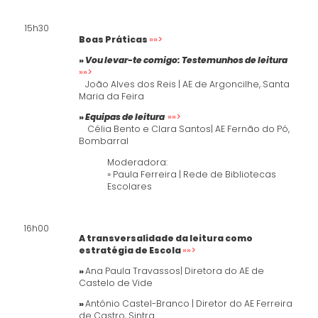
15h30
Boas Práticas
»»>
»
Vou levar-te comigo: Testemunhos de leitura
»»>
João Alves dos Reis | AE de Argoncilhe, Santa
Maria da Feira
»
Equipas de leitura
»»>
Célia Bento e Clara Santos| AE Fernão do Pó,
Bombarral
Moderadora:
» Paula Ferreira | Rede de Bibliotecas
Escolares
16h00
A transversalidade da leitura como
estratégia de Escola
»»>
»
Ana Paula Travassos| Diretora do AE de
Castelo de Vide
»
António Castel-Branco | Diretor do AE Ferreira
de Castro, Sintra