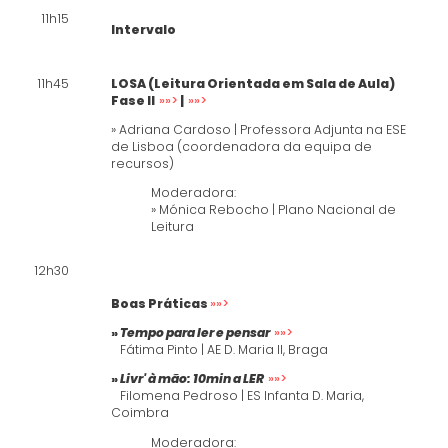
11h15
Intervalo
11h45
LOSA (Leitura Orientada em Sala de Aula)
Fase II
»»>
|
»»>
» Adriana Cardoso | Professora Adjunta na ESE
de Lisboa (coordenadora da equipa de
recursos)
Moderadora:
» Mónica Rebocho | Plano Nacional de
Leitura
12h30
Boas Práticas
»»>
»
Tempo para ler e pensar
»»>
Fátima Pinto | AE D. Maria II, Braga
»
Livr' à mão:
10min a LER
»»>
Filomena Pedroso | ES Infanta D. Maria,
Coimbra
Moderadora: