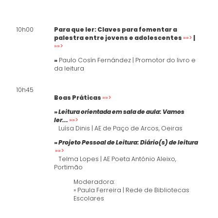
10h00
Para que ler: Claves para fomentar a
palestra entre jovens e adolescentes
»»>
|
»»>
»
Paulo Cosín Fernández |
Promotor do livro e
da leitura
10h45
Boas Práticas
»»>
»
Leitura orientada em sala de aula: Vamos
ler...
»»>
Luísa Dinis |
AE de Paço de Arcos, Oeiras
»
Projeto Pessoal de Leitura: Diário(s) de
leitura
»»>
Telma Lopes |
AE Poeta António Aleixo,
Portimão
Moderadora:
» Paula Ferreira | Rede de Bibliotecas
Escolares