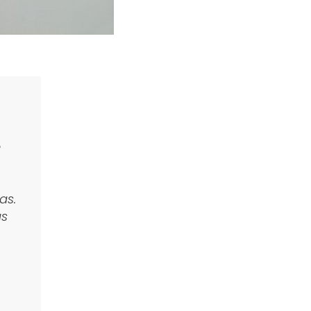
é
as.
as