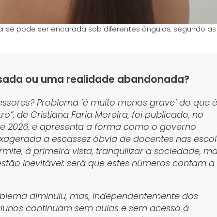
ise pode ser encarada sob diferentes ângulos, segundo as
ssada ou uma realidade abandonada?
fessores? Problema ‘é muito menos grave’ do que 
ro”, de Cristiana Faria Moreira, foi publicado, no
l de 2026, e apresenta a forma como o governo
xagerada a escassez óbvia de docentes nas escol
rmite, à primeira vista, tranquilizar a sociedade, m
tão inevitável: será que estes números contam a
roblema diminuiu, mas, independentemente dos
 alunos continuam sem aulas e sem acesso à