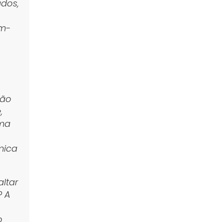
dos,
am-
o
são
,
uma
mica
altar
? A
o