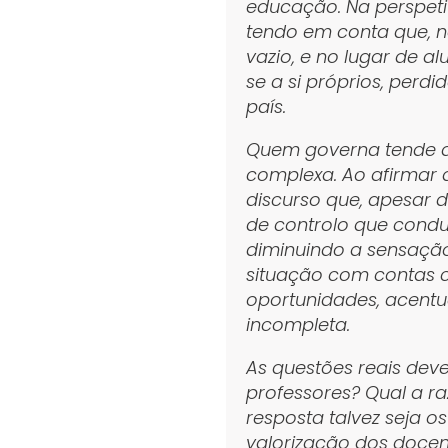
educação. Na perspet
tendo em conta que, n
vazio, e no lugar de
se a si próprios, perd
país.
Quem governa tende a s
complexa. Ao afirmar 
discurso que, apesar 
de controlo que condu
diminuindo a sensação
situação com contas c
oportunidades, acent
incompleta.
As questões reais deve
professores? Qual a r
resposta talvez seja os
valorização dos doce