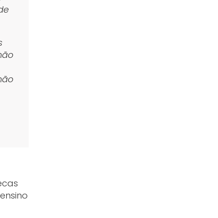
de
s
não
 não
ecas
 ensino