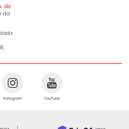
, diz
ão da
abela
E.
Instagram
YouTube