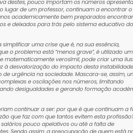
iva destes, pouco importam os números apresenta
o lugar de um professor, continuam a encontrar o
 alunos academicamente bem preparados encontr
idos e deixados para trás pelo sistema educativo d
implificar uma crise que é, na sua essência,
que o problema está “menos grave”, é utilizado um
de matematicamente verosímil, pode criar uma ilu
z à desvalorização do impacto desta instabilidade
 de urgência na sociedade. Mascara-se, assim, 
omplexas e oscilações nos números, limitando
uando desigualdades e gerando formação acadé
riam continuar a ser: por que é que continuam a f
azão que faz com que tantos evitem esta profissão
 salários pouco apelativos ou até a falta de
ntes. Sendo assim, a preocupação de quem está n