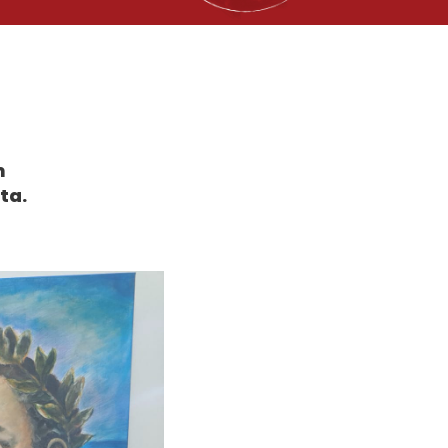
m
ta.