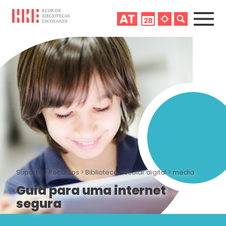
Suporte
>
Recursos
>
Biblioteca escolar digital
>
media
Guia para uma internet
segura