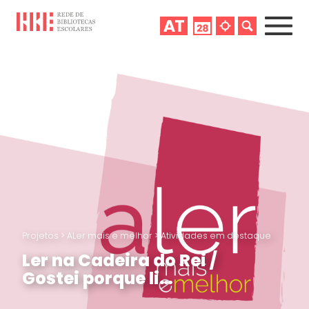
Projetos
>
ALer mais e melhor
>
Atividades em destaque
Ler na Cadeira do Rei /
Gostei porque li…