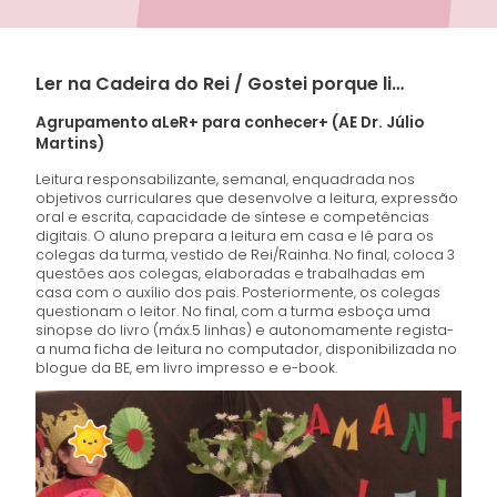
Ler na Cadeira do Rei / Gostei porque li…
Agrupamento aLeR+ para conhecer+ (AE Dr. Júlio
Martins)
Leitura responsabilizante, semanal, enquadrada nos
objetivos curriculares que desenvolve a leitura, expressão
oral e escrita, capacidade de síntese e competências
digitais. O aluno prepara a leitura em casa e lê para os
colegas da turma, vestido de Rei/Rainha. No final, coloca 3
questões aos colegas, elaboradas e trabalhadas em
casa com o auxílio dos pais. Posteriormente, os colegas
questionam o leitor. No final, com a turma esboça uma
sinopse do livro (máx.5 linhas) e autonomamente regista-
a numa ficha de leitura no computador, disponibilizada no
blogue da BE, em livro impresso e e-book.