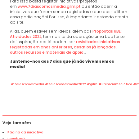
Para isso basta registar iniciativas/projetos
em
www.7diascomosmedia.gilm.pt
ou então aderir a
iniciativas que forem sendo registadas e que possibilitem
essa participação! Por isso, é importante ir estando atento
ao site.
Aliás, quem estiver sem ideias, além das
Propostas RBE:
Atividades 2022
, tem no site da operação uma boa fonte
de inspiração: por lá podem ser
revisitadas iniciativas
registadas em anos anteriores
,
desafios já lançados,
outros recursos e materiais de apoio
...
Juntemo-nos aos 7 dias que já não vivem sem os
media!
#7diascomosmedia
#7diascomosmedia2022
#gilm
#literaciamediática
#m
Veja também
Página da iniciativa
Facebook