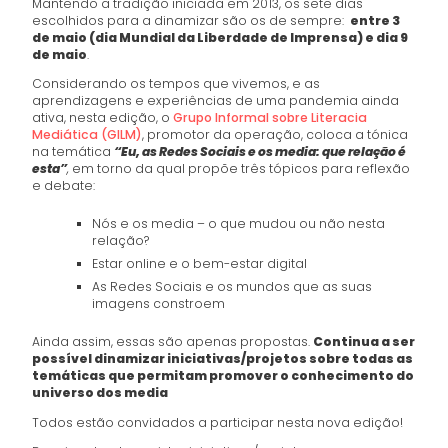
Mantendo a tradição iniciada em 2013, os sete dias
escolhidos para a dinamizar são os de sempre:
entre 3
de maio (dia Mundial da Liberdade de Imprensa) e dia 9
de maio
.
Considerando os tempos que vivemos, e as
aprendizagens e experiências de uma pandemia ainda
ativa, nesta edição, o
Grupo Informal sobre Literacia
Mediática (GILM)
, promotor da operação, coloca a tónica
na temática
“Eu, as Redes Sociais e os media: que relação é
esta”
,
em torno da qual propõe três tópicos para reflexão
e debate:
Nós e os media – o que mudou ou não nesta
relação?
Estar online e o bem-estar digital
As Redes Sociais e os mundos que as suas
imagens constroem
Ainda assim, essas são apenas propostas.
Continua a ser
possível dinamizar iniciativas/projetos sobre todas as
temáticas que permitam promover o conhecimento do
universo dos media
Todos estão convidados a participar nesta nova edição!