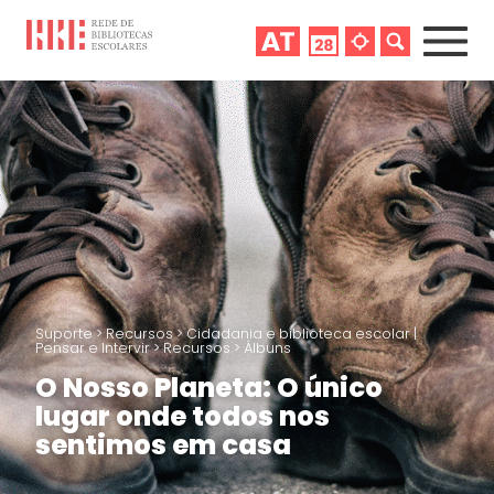
Suporte
>
Recursos
>
Cidadania e biblioteca escolar |
Pensar e Intervir
>
Recursos
>
Álbuns
O Nosso Planeta: O único
lugar onde todos nos
sentimos em casa