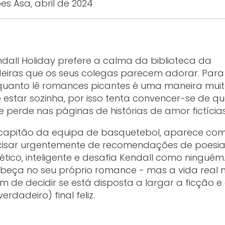
es Asa, abril de 2024
ndall Holiday prefere a calma da biblioteca da
deiras que os seus colegas parecem adorar. Para
enquanto lê romances picantes é uma maneira mui
estar sozinha, por isso tenta convencer-se de q
perde nas páginas de histórias de amor fictícias
 capitão da equipa de basquetebol, aparece co
isar urgentemente de recomendações de poesi
lético, inteligente e desafia Kendall como ninguém
cabeça no seu próprio romance - mas a vida real 
em de decidir se está disposta a largar a ficção e
rdadeiro) final feliz.