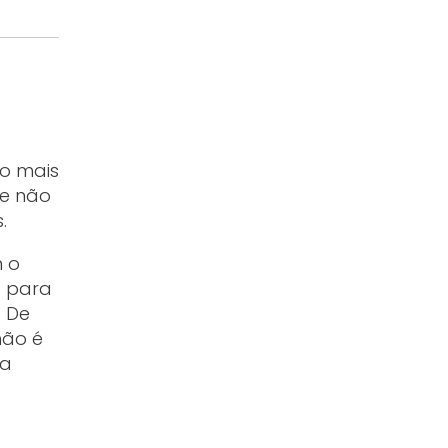
to mais
ue não
.
m o
a para
. De
não é
 a