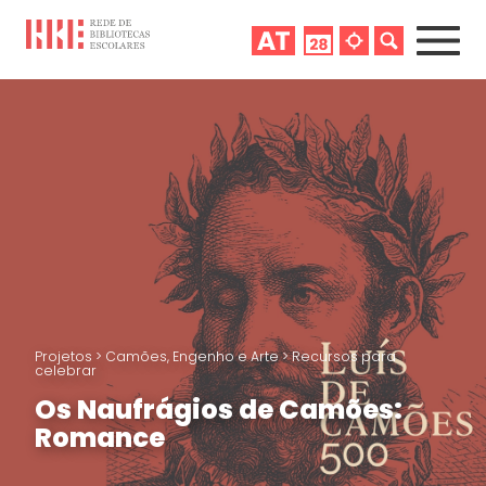
Projetos
>
Camões, Engenho e Arte
>
Recursos para
celebrar
Os Naufrágios de Camões:
Romance