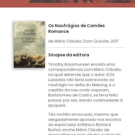
Os Naufrágios de Camões
Romance
de Mário Cláudio; Dom Quixote; 2017
Sinopse da editora
Timothy Rassmunsen enceta uma
correspondência com Mário Cláudio,
na qual defende que o autor d’Os
Lusíadas não teria sobrevivido ao
naufrágio no delta do Mekong, e o
capitão da nau onde viajavam,
Bartolomeu de Castro, se teria feito
passar por ele, dando continuidade à
epopeia.
Tão insólito arrazoado, mesmo que
alegadamente apoiado nos escritos
do explorador britânico Richard
Burton, enche Mário Cláudio de
desconfiança, mas dá-lhe a ideia de