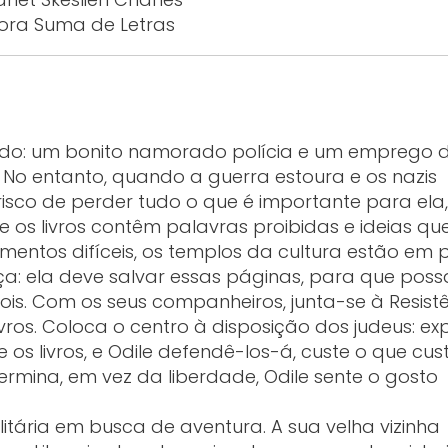
tora Suma de Letras
 tudo: um bonito namorado polícia e um emprego 
 No entanto, quando a guerra estoura e os nazis
isco de perder tudo o que é importante para ela,
e os livros contêm palavras proibidas e ideias qu
entos difíceis, os templos da cultura estão em p
eça: ela deve salvar essas páginas, para que pos
s. Com os seus companheiros, junta-se à Resist
vros. Coloca o centro à disposição dos judeus: ex
os livros, e Odile defendê-los-á, custe o que cust
ermina, em vez da liberdade, Odile sente o gosto
litária em busca de aventura. A sua velha vizinha