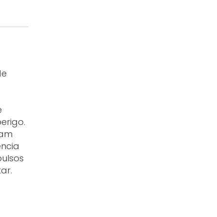
de
e
erigo.
sam
ência
pulsos
ar.