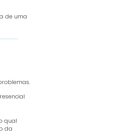
ura de uma
problemas.
resencial
do qual
co da