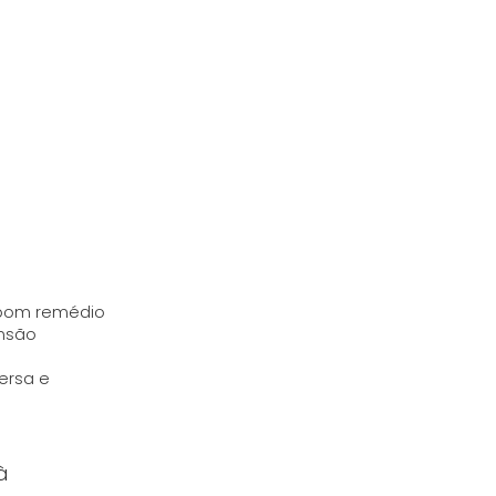
 bom remédio
ensão
ersa e
à