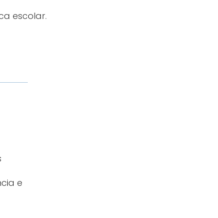
ca escolar.
s
ncia e