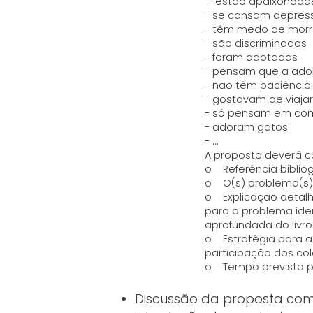
- estão apaixonada
- se cansam depress
- têm medo de morr
- são discriminadas
- foram adotadas
- pensam que a ado
- não têm paciência
- gostavam de viaj
- só pensam em co
- adoram gatos
- …
A proposta deverá c
o Referência bibliogr
o O(s) problema(s) 
o Explicação detal
para o problema ide
aprofundada do livr
o Estratégia para a
participação dos cole
o Tempo previsto p
Discussão da proposta com 