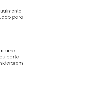
idualmente
quado para
tar uma
ou parte
nsiderarem