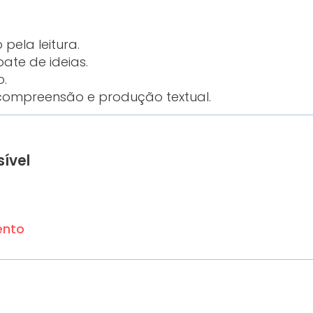
 pela leitura.
bate de ideias.
o.
compreensão e produção textual.
sível
ento