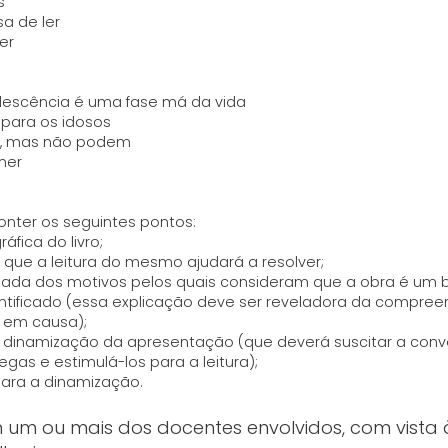
s
a de ler
er
lescência é uma fase má da vida
 para os idosos
ar, mas não podem
mer
onter os seguintes pontos:
áfica do livro;
que a leitura do mesmo ajudará a resolver;
hada dos motivos pelos quais consideram que a obra é um
ntificado (essa explicação deve ser reveladora da compre
o em causa);
 dinamização da apresentação (que deverá suscitar a conv
gas e estimulá-los para a leitura);
ara a dinamização.
um ou mais dos docentes envolvidos, com vista 