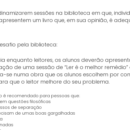
dinamizarem sessões na biblioteca em que, indiv
apresentem um livro que, em sua opinião, é ade
safio pela biblioteca:
cia enquanto leitores, os alunos deverão apresen
ção de uma sessão de “Ler é o melhor remédio” 
eia-se numa obra que os alunos escolhem por co
ara que o leitor melhore do seu problema.
ivro é recomendado para pessoas que:
em questões filosóficas
cessos de separação
recisam de umas boas gargalhadas
ia
onadas