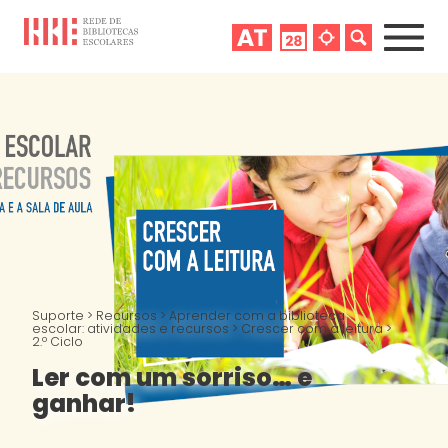
Suporte
>
Recursos
>
Aprender com a biblioteca
escolar: atividades e recursos
>
Crescer com a leitura
>
2.º Ciclo
Ler com um sorriso… e
ganhar!